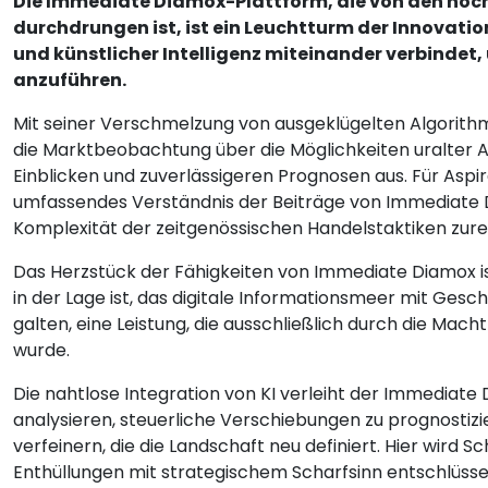
Die Immediate Diamox-Plattform, die von den ho
durchdrungen ist, ist ein Leuchtturm der Innovatio
und künstlicher Intelligenz miteinander verbindet
anzuführen.
Mit seiner Verschmelzung von ausgeklügelten Algorit
die Marktbeobachtung über die Möglichkeiten uralter A
Einblicken und zuverlässigeren Prognosen aus. Für Aspi
umfassendes Verständnis der Beiträge von Immediate 
Komplexität der zeitgenössischen Handelstaktiken zure
Das Herzstück der Fähigkeiten von Immediate Diamox i
in der Lage ist, das digitale Informationsmeer mit Gesch
galten, eine Leistung, die ausschließlich durch die Ma
wurde.
Die nahtlose Integration von KI verleiht der Immediate
analysieren, steuerliche Verschiebungen zu prognostiz
verfeinern, die die Landschaft neu definiert. Hier wird Sc
Enthüllungen mit strategischem Scharfsinn entschlüsse