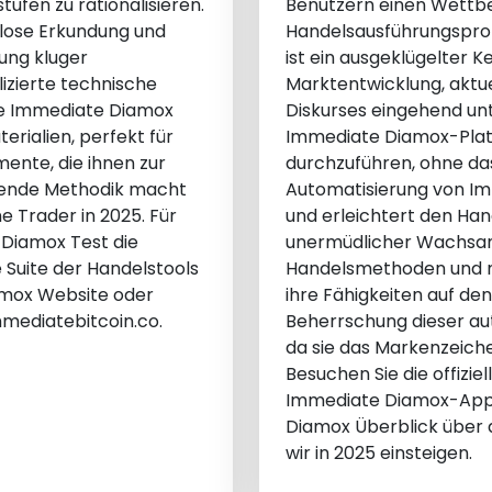
tufen zu rationalisieren.
Benutzern einen Wettbe
elose Erkundung und
Handelsausführungsproze
lung kluger
ist ein ausgeklügelter Ke
izierte technische
Marktentwicklung, aktue
die Immediate Diamox
Diskurses eingehend unt
ialien, perfekt für
Immediate Diamox-Platt
mente, die ihnen zur
durchzuführen, ohne dass
sende Methodik macht
Automatisierung von Imm
e Trader in 2025. Für
und erleichtert den Han
Diamox Test die
unermüdlicher Wachsamk
Suite der Handelstools
Handelsmethoden und mild
iamox Website oder
ihre Fähigkeiten auf de
mediatebitcoin.co.
Beherrschung dieser au
da sie das Markenzeich
Besuchen Sie die offizi
Immediate Diamox-App 
Diamox Überblick über 
wir in 2025 einsteigen.