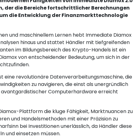
chmodernen Fähigkeiten von Immediate Diamox 2.0
n, der die Bereiche fortschrittlicher Berechnungen
, um die Entwicklung der Finanzmarkttechnologie
hmen und maschinellem Lernen hebt Immediate Diamox
nalysen hinaus und stattet Händler mit tiefgreifenden
ranten im Bildungsbereich des Krypto-Handels ist ein
Diamox von entscheidender Bedeutung, um sich in der
chtzufinden.
st eine revolutionäre Datenverarbeitungsmaschine, die
windigkeiten zu navigieren, die einst als unergründlich
cht avantgardistischer Computerhardware erreicht
 Diamox-Plattform die kluge Fähigkeit, Marktnuancen zu
ieren und Handelsmethoden mit einer Präzision zu
harfsinn bei Investitionen unerlässlich, da Händler diese
ln und einsetzen müssen.