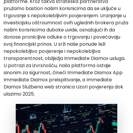
platforme. Kroz takva strateška partnerstva
pružamo bastion našim korisnicima da se uključe u
trgovanje s nepokolebljivim povjerenjem. Uranjanje u
investicijsku oštroumnost ovih uglednih brokera pruža
našim korisnicima duboke uvide, osnažujući ih da
donose pronicljive odluke o trgovanju i povećavaju
svoj financijski prinos. U srži naše ponude leži
nepokolebljivo povjerenje i nepokolebljiva
transparentnost, obilježja
Immediate Diamox
usluga.
U potrazi za izvrsnošću, naša platforma ostaje
sinonim za sigurnost, čineći
Immediate Diamox
App
Immediate Diamox
preispitivanje, a
Immediate
Diamox
Službena web stranica Uzori povjerenja dok
ulazimo
2025
.