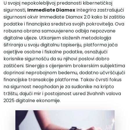
U svojoj nepokolebljivoj predanosti kibernetičkoj
sigurnosti,
Immediate Diamox
Integrira zastrašujući
sigurnosni okvir Immediate Diamox 2.0 kako bi zaštitio
podatke i financijska sredstva svojih pokrovitelja. Ova
robusna obrana samouvjereno odbija nepozvane
digitalne uljeze. Utkanjem složenih metodologija
šifriranja u svoju digitalnu tapiseriju, platforma jača
osjetljive osobne i fiskalne podatke, osnažujući
korisnike sigurnošću da su njihovi poslovi dobro
zaštićeni. Sinergija s cijenjenim brokerskim subjektima
doprinosi neprobojnom bedemu, dodatno učvršćujući
financijske transakcije platforme. Takav čvrsti fokus
na sigurnost neophodan je za sudionike na kripto
tržištu, dajući mir i postojanost usred živahnih valova
2025 digitalne ekonomije.