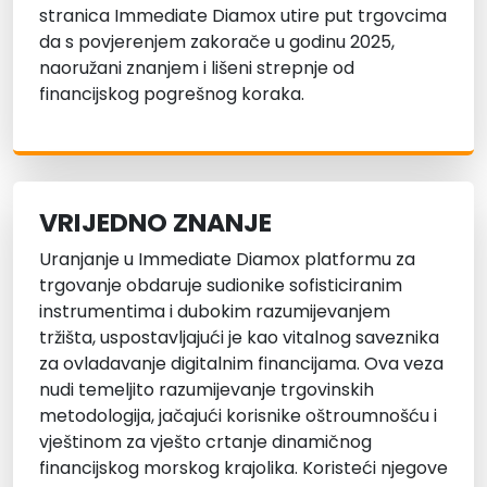
stranica Immediate Diamox utire put trgovcima
da s povjerenjem zakorače u godinu 2025,
naoružani znanjem i lišeni strepnje od
financijskog pogrešnog koraka.
VRIJEDNO ZNANJE
Uranjanje u Immediate Diamox platformu za
trgovanje obdaruje sudionike sofisticiranim
instrumentima i dubokim razumijevanjem
tržišta, uspostavljajući je kao vitalnog saveznika
za ovladavanje digitalnim financijama. Ova veza
nudi temeljito razumijevanje trgovinskih
metodologija, jačajući korisnike oštroumnošću i
vještinom za vješto crtanje dinamičnog
financijskog morskog krajolika. Koristeći njegove