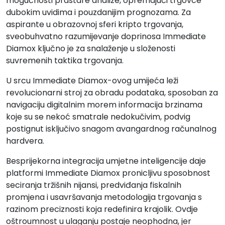
mogućnosti prastare analize, opremajući trgovce
dubokim uvidima i pouzdanijim prognozama. Za
aspirante u obrazovnoj sferi kripto trgovanja,
sveobuhvatno razumijevanje doprinosa Immediate
Diamox ključno je za snalaženje u složenosti
suvremenih taktika trgovanja.
U srcu Immediate Diamox-ovog umijeća leži
revolucionarni stroj za obradu podataka, sposoban za
navigaciju digitalnim morem informacija brzinama
koje su se nekoć smatrale nedokučivim, podvig
postignut isključivo snagom avangardnog računalnog
hardvera.
Besprijekorna integracija umjetne inteligencije daje
platformi Immediate Diamox pronicljivu sposobnost
seciranja tržišnih nijansi, predviđanja fiskalnih
promjena i usavršavanja metodologija trgovanja s
razinom preciznosti koja redefinira krajolik. Ovdje
oštroumnost u ulaganju postaje neophodna, jer