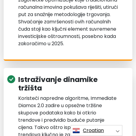
računalna imovina pokušava riješiti, utirući
put za snažnije metodologije trgovanja.
Shvaćanje zamršenosti ovih računalnih
čuda stoji kao ključni element suvremene
investicijske oštroumnosti, posebno kada
zakoračimo u 2025.
Istraživanje dinamike
tržišta
Koristeći napredne algoritme, Immediate
Diamox 2.0 zadire u opsežne tržišne
skupove podataka kako bi otkrio
trendove i predvidio buduće putanje
cijena. Takvo oštro ispitivanje tržišnih
Croatian
trendova ključno je za trgovce kako bi se