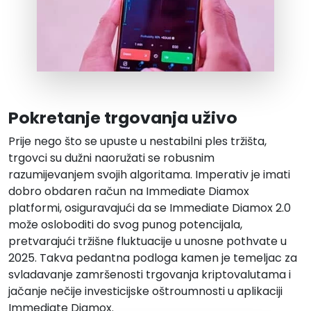
Pokretanje trgovanja uživo
Prije nego što se upuste u nestabilni ples tržišta,
trgovci su dužni naoružati se robusnim
razumijevanjem svojih algoritama. Imperativ je imati
dobro obdaren račun na Immediate Diamox
platformi, osiguravajući da se Immediate Diamox 2.0
može osloboditi do svog punog potencijala,
pretvarajući tržišne fluktuacije u unosne pothvate u
2025. Takva pedantna podloga kamen je temeljac za
svladavanje zamršenosti trgovanja kriptovalutama i
jačanje nečije investicijske oštroumnosti u aplikaciji
Immediate Diamox.