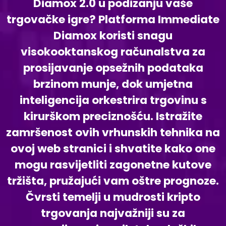
Diamox 2.0 u podizanju vaše
trgovačke igre? Platforma Immediate
Diamox koristi snagu
visokooktanskog računalstva za
prosijavanje opsežnih podataka
brzinom munje, dok umjetna
inteligencija orkestrira trgovinu s
kirurškom preciznošću. Istražite
zamršenost ovih vrhunskih tehnika na
ovoj web stranici i shvatite kako one
mogu rasvijetliti zagonetne kutove
tržišta, pružajući vam oštre prognoze.
Čvrsti temelji u mudrosti kripto
trgovanja najvažniji su za