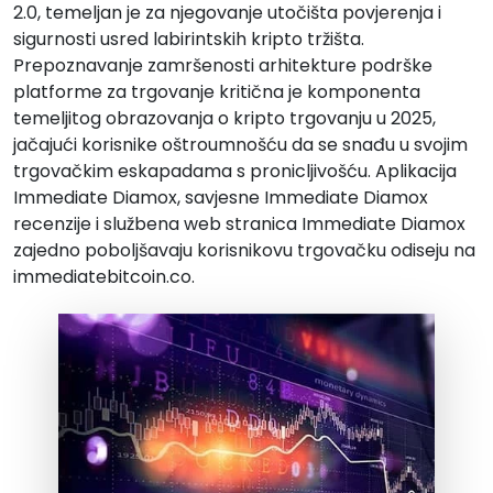
2.0, temeljan je za njegovanje utočišta povjerenja i
sigurnosti usred labirintskih kripto tržišta.
Prepoznavanje zamršenosti arhitekture podrške
platforme za trgovanje kritična je komponenta
temeljitog obrazovanja o kripto trgovanju u 2025,
jačajući korisnike oštroumnošću da se snađu u svojim
trgovačkim eskapadama s pronicljivošću. Aplikacija
Immediate Diamox, savjesne Immediate Diamox
recenzije i službena web stranica Immediate Diamox
zajedno poboljšavaju korisnikovu trgovačku odiseju na
immediatebitcoin.co.