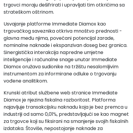
trgovci moraju dešifrirati i upravljati tim otkrićima sa
strateškom oštrinom.
Usvajanje platforme Immediate Diamox kao
trgovačkog saveznika otkriva mnoštvo prednosti -
glavna među njima, povećani potencijal zarade,
nominalne naknade i ekspanzivan doseg bez granica.
Sinergistička interakcija napredne umjetne
inteligencije i računalne snage unutar Immediate
Diamox oružava sudionike na tržištu nesalomljivim
instrumentom za informirane odluke o trgovanju
vođene analitikom.
Krunski atribut službene web stranice Immediate
Diamox je njezina fiskalna razboritost. Platforma
najavljuje transakcijsku naknadu koja je bez premca u
industriji od samo 0,01%, predstavljajući se kao magnet
za trgovce koji su fiksirani na smanjenje svojih fiskalnih
izdataka. Štoviše, nepostojanje naknade za