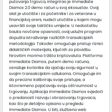
putovanja trgovca, integrirao je Immediate
Diamox 2.0 demo račun u svoj ekosustav. Ovaj
alat je utočište i za početnike i za veterane u
financijskoj areni, nudeći utočište u kojem mogu
usavršiti svoje taktičko umijeće. U nedostatku
bauka novčane opasnosti, ovaj uslužni program
dopušta istraživanje različitih transakcijskih
metodologija. Također omogućuje pristup riznici
didaktičkih materijala, ključnih za plovidbu
hirovitim morima tržišta kriptovaluta. Platforma
Immediate Diamox, putem demo računa,
osnažuje korisnike da ojačaju svoju sigurnost u
svojim transakcijskim odlukama. Omogućuje im
da precizno kalibriraju svoje pristupe, a
istovremeno pojačavaju svoju oštroumnost u
trgovanju. Aplikacija Immediate Diamox svjedoči
o predanosti razvoju i obrazovanju trgovaca,
kao što je detaljno opisano u pregledu
Immediate Diamox. U biti, službena web