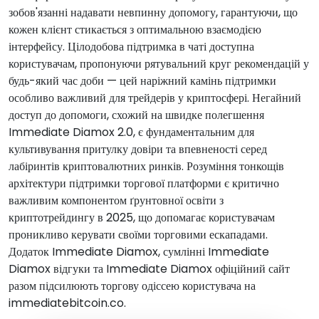
зобов'язанні надавати невпинну допомогу, гарантуючи, що
кожен клієнт стикається з оптимальною взаємодією
інтерфейсу. Цілодобова підтримка в чаті доступна
користувачам, пропонуючи рятувальний круг рекомендацій у
будь-який час доби — цей наріжний камінь підтримки
особливо важливий для трейдерів у криптосфері. Негайний
доступ до допомоги, схожий на швидке полегшення
Immediate Diamox 2.0, є фундаментальним для
культивування притулку довіри та впевненості серед
лабіринтів криптовалютних ринків. Розуміння тонкощів
архітектури підтримки торгової платформи є критично
важливим компонентом ґрунтовної освіти з
криптотрейдингу в 2025, що допомагає користувачам
проникливо керувати своїми торговими ескападами.
Додаток Immediate Diamox, сумлінні Immediate
Diamox відгуки та Immediate Diamox офіційний сайт
разом підсилюють торгову одіссею користувача на
immediatebitcoin.co.