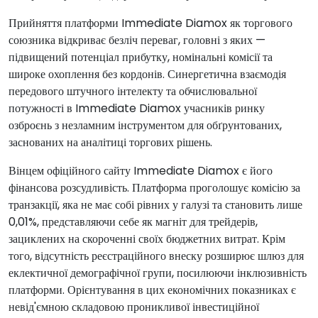
Прийняття платформи Immediate Diamox як торгового
союзника відкриває безліч переваг, головні з яких —
підвищений потенціал прибутку, номінальні комісії та
широке охоплення без кордонів. Синергетична взаємодія
передового штучного інтелекту та обчислювальної
потужності в Immediate Diamox учасників ринку
озброєнь з незламним інструментом для обґрунтованих,
заснованих на аналітиці торгових рішень.
Вінцем офіційного сайту Immediate Diamox є його
фінансова розсудливість. Платформа проголошує комісію за
транзакції, яка не має собі рівних у галузі та становить лише
0,01%, представляючи себе як магніт для трейдерів,
зациклених на скороченні своїх бюджетних витрат. Крім
того, відсутність реєстраційного внеску розширює шлюз для
еклектичної демографічної групи, посилюючи інклюзивність
платформи. Орієнтування в цих економічних показниках є
невід'ємною складовою проникливої інвестиційної