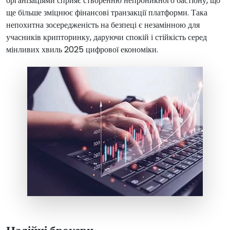
організаціями сприяє створенню непроникного бастіону, що
ще більше зміцнює фінансові транзакції платформи. Така
непохитна зосередженість на безпеці є незамінною для
учасників крипторинку, даруючи спокій і стійкість серед
мінливих хвиль 2025 цифрової економіки.