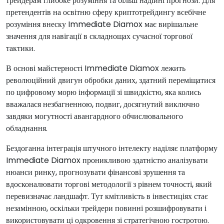
трейдерам глибоке розуміння та більш надійні прогнози. Для
претендентів на освітню сферу криптотрейдингу всебічне
розуміння внеску Immediate Diamox має вирішальне
значення для навігації в складнощах сучасної торгової
тактики.
В основі майстерності Immediate Diamox лежить
революційний двигун обробки даних, здатний переміщатися
по цифровому морю інформації зі швидкістю, яка колись
вважалася незбагненною, подвиг, досягнутий виключно
завдяки могутності авангардного обчислювального
обладнання.
Бездоганна інтеграція штучного інтелекту наділяє платформу
Immediate Diamox проникливою здатністю аналізувати
нюанси ринку, прогнозувати фінансові зрушення та
вдосконалювати торгові методології з рівнем точності, який
перевизначає ландшафт. Тут кмітливість в інвестиціях стає
незамінною, оскільки трейдери повинні розшифровувати і
використовувати ці одкровення зі стратегічною гостротою.