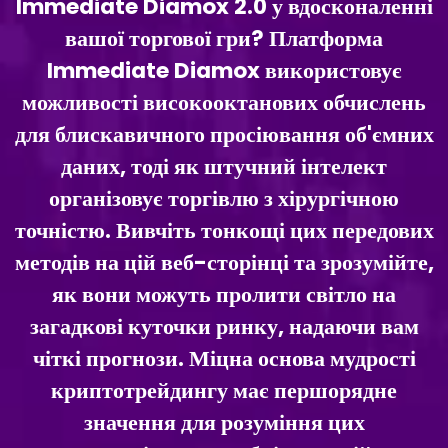
Immediate Diamox 2.0 у вдосконаленні
вашої торгової гри? Платформа
Immediate Diamox використовує
можливості високооктанових обчислень
для блискавичного просіювання об'ємних
даних, тоді як штучний інтелект
організовує торгівлю з хірургічною
точністю. Вивчіть тонкощі цих передових
методів на цій веб-сторінці та зрозумійте,
як вони можуть пролити світло на
загадкові куточки ринку, надаючи вам
чіткі прогнози. Міцна основа мудрості
криптотрейдингу має першорядне
значення для розуміння цих