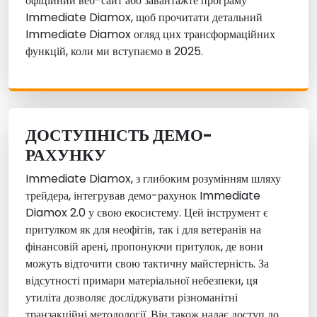
офіційний веб-сайт або завантажте програму
Immediate Diamox, щоб прочитати детальний
Immediate Diamox огляд цих трансформаційних
функцій, коли ми вступаємо в 2025.
ДОСТУПНІСТЬ ДЕМО-
РАХУНКУ
Immediate Diamox, з глибоким розумінням шляху
трейдера, інтегрував демо-рахунок Immediate
Diamox 2.0 у свою екосистему. Цей інструмент є
притулком як для неофітів, так і для ветеранів на
фінансовій арені, пропонуючи притулок, де вони
можуть відточити свою тактичну майстерність. За
відсутності примари матеріальної небезпеки, ця
утиліта дозволяє досліджувати різноманітні
транзакційні методології. Він також надає доступ до