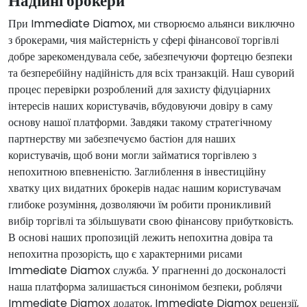
Надійні брокери
При
Immediate Diamox
, ми створюємо альянси виключно
з брокерами, чия майстерність у сфері фінансової торгівлі
добре зарекомендувала себе, забезпечуючи фортецю безпеки
та безперебійну надійність для всіх транзакцій. Наш суворий
процес перевірки розроблений для захисту фідуціарних
інтересів наших користувачів, вбудовуючи довіру в саму
основу нашої платформи. Завдяки такому стратегічному
партнерству ми забезпечуємо бастіон для наших
користувачів, щоб вони могли займатися торгівлею з
непохитною впевненістю. Заглиблення в інвестиційну
хватку цих видатних брокерів надає нашим користувачам
глибоке розуміння, дозволяючи їм робити проникливий
вибір торгівлі та збільшувати свою фінансову прибутковість.
В основі наших пропозицій лежить непохитна довіра та
непохитна прозорість, що є характерними рисами
Immediate Diamox
служба. У прагненні до досконалості
наша платформа залишається синонімом безпеки, роблячи
Immediate Diamox
додаток,
Immediate Diamox
рецензії,