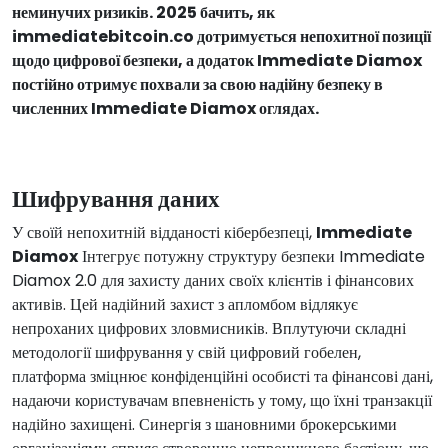
неминучих ризиків. 2025 бачить, як
immediatebitcoin.co дотримується непохитної позиції
щодо цифрової безпеки, а додаток Immediate Diamox
постійно отримує похвали за свою надійну безпеку в
численних Immediate Diamox оглядах.
Шифрування даних
У своїй непохитній відданості кібербезпеці,
Immediate
Diamox
Інтегрує потужну структуру безпеки Immediate
Diamox 2.0 для захисту даних своїх клієнтів і фінансових
активів. Цей надійний захист з апломбом відлякує
непроханих цифрових зловмисників. Вплутуючи складні
методології шифрування у свій цифровий гобелен,
платформа зміцнює конфіденційні особисті та фінансові дані,
надаючи користувачам впевненість у тому, що їхні транзакції
надійно захищені. Синергія з шановними брокерськими