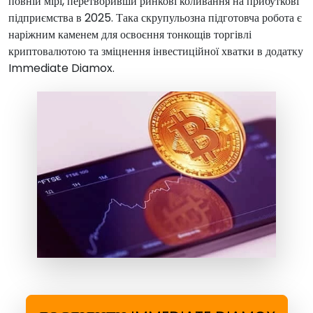
повній мірі, перетворивши ринкові коливання на прибуткові
підприємства в 2025. Така скрупульозна підготовча робота є
наріжним каменем для освоєння тонкощів торгівлі
криптовалютою та зміцнення інвестиційної хватки в додатку
Immediate Diamox.