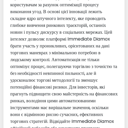
користувачам за рахунок оптимізації процесу
виконання угод. В основі цієї інновації лежить
складне ядро штучного інтелекту, яке проводить
глибоке вивчення ринкових траєкторій, останніх
новин і пульсу дискурсу в соціальних мережах. Цей
інтелект дозволяє платформі Immediate Diamox
брати участь у проникливих, орієнтованих на дані
торгових маневрах з мінімальною потребою в
людському контролі. Автоматизація не тільки
оптимізує процес, полегшуючи торгівлю з точністю та
без необхідності невпинної пильності, але й
удосконалює торгові методології та зменшує
потенційні фінансові ризики. Для інвесторів, які
прагнуть підвищити свою майстерність на фінансових
ринках, володіння цими автоматизованими
інструментами має вирішальне значення, оскільки
вони є відмінною рисою сучасних, ефективних
торгових стратегій. Відвідайте Immediate Diamox