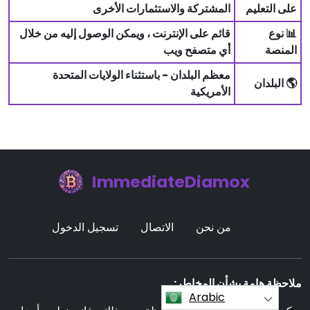
على التعليم
المشتركة والاستثمارات الأخرى
📊 نوع
قائم على الإنترنت ، ويمكن الوصول إليه من خلال
المنصة
أي متصفح ويب
معظم البلدان - باستثناء الولايات المتحدة
🌎 البلدان
الأمريكية
ImmediateDiamox
من نحن
الاتصال
تسجيل الدخول
ملاحظة هامة بشأن المخاطر:
Arabic