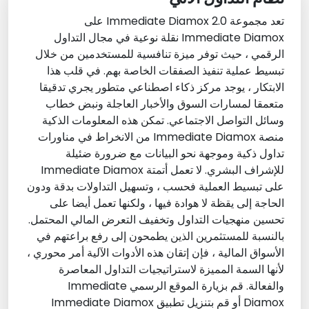
تعد مجموعة Immediate Diamox 2.0 على
Immediate Diamox نقلة نوعية في مجال التداول
الرقمي ، حيث توفر ميزة تنافسية للمستخدمين من خلال
تبسيط عملية تنفيذ الصفقات الخاصة بهم. في قلب هذا
الابتكار ، يوجد مركز ذكاء اصطناعي متطور يجري تدقيقا
متعمقا لمسارات السوق والأخبار العاجلة ونبض خطاب
وسائل التواصل الاجتماعي. تمكن هذه المعلومات الذكية
منصة Immediate Diamox من الانخراط في مناورات
تداول ذكية وموجهة نحو البيانات مع ضرورة ضئيلة
للإشراف البشري. لا تعمل أتمتة Immediate Diamox
على تبسيط العملية فحسب ، وتسهيل التداولات بدقة ودون
الحاجة إلى يقظة لا هوادة فيها ، ولكنها تعمل أيضا على
تحسين منهجيات التداول وتخفيف التعرض المالي المحتمل.
بالنسبة للمستثمرين الذين يطمحون إلى رفع براعتهم في
الأسواق المالية ، فإن إتقان هذه الأدوات الآلية أمر محوري ،
لأنها السمة المميزة لاستراتيجيات التداول المعاصرة
والفعالة. قم بزيارة الموقع الرسمي Immediate
Diamox أو قم بتنزيل تطبيق Immediate Diamox