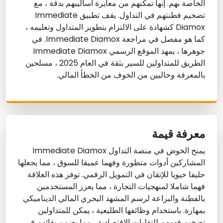
الخاصة بهم. إنها تمكنهم من معايرة أساليبهم بدقة ، مع
تضخيم فطنتهم في التداول. يقف تطبيق Immediate
Diamox كشهادة على الالتزام بتطوير المتداول وتعليمه ،
كما هو مفصل في مراجعة Immediate Diamox. في
جوهرها ، يمهد الموقع الرسمي Immediate Diamox
الطريق للمتداولين للسير بثقة في العام 2025 ، مسلحين
بالمعرفة وخاليين من الخوف من الخطأ المالي.
معرفة قيمة
يمنح الخوض في منصة التداول Immediate Diamox
المشاركين أدوات متطورة وفهما عميقا للسوق ، مما يجعلها
حليفا حيويا للإتقان في التمويل الرقمي. توفر هذه العلاقة
فهما شاملا لمنهجيات التجارة ، مما يعزز المستخدمين
بالفطنة والبراعة لرسم المشهد البحري المالي الديناميكي
بمهارة. باستخدام وظائفها الطليعية ، يمكن للمتداولين
تضخيم فهمهم للتقلبات الاقتصادية ، مما يضمن بقائهم في