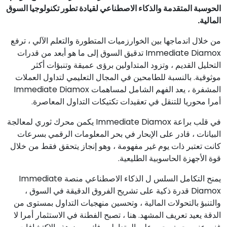
الحوسبة المتقدمة والذكاء الاصطناعي لقيادة تطور تكنولوجيا السوق
المالية.
من خلال اندماجها بين الخوارزميات المتطورة والتعلم الآلي ، ترفع
Immediate Diamox تدقيق السوق إلى ما هو أبعد من قدرات
التحليل القديم ، وتزود المتداولين برؤى عميقة وتنبؤات أكثر
موثوقية. بالنسبة للطامحين في المجال التعليمي لتداول العملات
المشفرة ، يعد الفهم الشامل لمساهمات Immediate Diamox
أمرا محوريا للتنقل في تعقيدات تكتيكات التداول المعاصرة.
في قلب براعة Immediate Diamox يكمن محرك ثوري لمعالجة
البيانات ، قادر على الإبحار في بحر المعلومات الرقمي بسرعات
كانت تعتبر ذات يوم غير مفهومة ، وهو إنجاز يتحقق فقط من خلال
قوة الأجهزة الحاسوبية الطليعية.
يمنح التكامل السلس ل الذكاء الاصطناعي منصة Immediate
Diamox قدرة ذكية على تشريح الفروق الدقيقة في السوق ،
والتنبؤ بالتحولات المالية ، وتحسين منهجيات التداول بمستوى من
الدقة يعيد تعريف المشهد. هنا ، تصبح الفطنة في الاستثمار أمرا لا