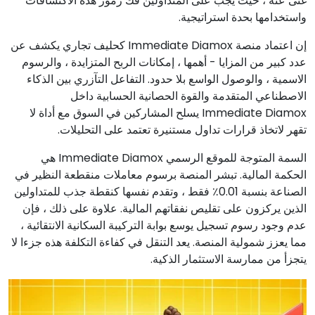
غنى عنه ، حيث يجب على المتداولين فك رموز هذه الاكتشافات
واستخدامها بحدة استراتيجية.
إن اعتماد منصة Immediate Diamox كحليف تجاري يكشف عن
عدد كبير من المزايا - أهمها ، إمكانات الربح المتزايدة ، والرسوم
الاسمية ، والوصول الواسع بلا حدود. التفاعل التآزري بين الذكاء
الاصطناعي المتقدمة والقوة الحصانية الحسابية داخل
Immediate Diamox يسلح المشاركين في السوق مع أداة لا
تقهر لاتخاذ قرارات تداول مستنيرة تعتمد على التحليلات.
السمة المتوجة للموقع الرسمي Immediate Diamox هي
الحكمة المالية. تبشر المنصة برسوم معاملات منقطعة النظير في
الصناعة بنسبة 0.01٪ فقط ، وتقدم نفسها كنقطة جذب للمتداولين
الذين يركزون على تقليص نفقاتهم المالية. علاوة على ذلك ، فإن
عدم وجود رسوم تسجيل يوسع بوابة التركيبة السكانية الانتقائية ،
مما يعزز شمولية المنصة. يعد التنقل في كفاءة التكلفة هذه جزءا لا
يتجزأ من ممارسة الاستثمار الذكية.