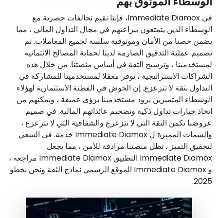
الوسطاء الموثوق بهم
في
Immediate Diamox
، فإننا نقيم تحالفات حصرية مع
الوسطاء الذين يتمتعون ببراعتهم في مجال التداول المالي ، مما
يضمن حصنا من الأمان وموثوقية سلسة لجميع المعاملات. تم
تصميم عملية التدقيق الصارمة لدينا لحماية المصالح الائتمانية
لمستخدمينا ، وترسيخ الثقة في أساس منصتنا. من خلال هذه
الشراكات الاستراتيجية ، نوفر معقلا لمستخدمينا للمشاركة في
التداول بثقة لا تتزعزع. إن الخوض في الفطنة الاستثمارية لهؤلاء
الوسطاء المتميزين يزود مستخدمينا برؤى عميقة ، ويمكنهم من
اتخاذ خيارات تداول ذكية وتضخيم عائداتهم المالية. في صميم
عروضنا تكمن الثقة التي لا تتزعزع والشفافية التي لا تتزعزع ،
والسمات المميزة ل
Immediate Diamox
خدمة. في السعي
لتحقيق التميز ، تظل منصتنا مرادفة للأمن ، مما يجعل
Immediate Diamox
التطبيق
Immediate Diamox
مراجعة ،
و
Immediate Diamox
الموقع الرسمي نماذج الثقة ونحن نخطو
.
2025