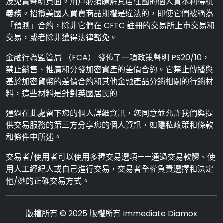
及免責聲明頁面。用戶必須瞭解其居住國的個人資本利得稅
義務。招攬美國人買賣商品期權是違法的，即使它們被稱為
「預測」合約，除非它們在 CFTC 註冊的交易所上市交易和
交易，或者除非獲得法律豁免。
金融行為監管局 （FCA） 發佈了一項政策聲明 PS20/10，
禁止銷售、推廣和分發加密資產的差價合約。它禁止傳播與
基於加密貨幣的差價合約和其他金融產品分銷相關的行銷材
料，這些材料是針對英國居民的
通過在此處留下您的個人詳細資訊，您同意並允許我們與提
供交易服務的第三方分享您的個人資訊，如隱私政策和條款
和條件中所述。
交易者/使用者可以使用多種交易選項——通過交易軟體、使
用人工經紀人或自己進行交易，交易者全權負責選擇和決定
他/她的正確交易方式。
版權所有 © 2025 版權所有 Immediate Diamox