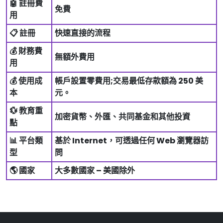
🤖 註冊費
免費
用
📋 註冊
快速直接的流程
💰 財務費
無額外費用
用
💰 使用成
帳戶設置零費用;交易最低存款額為 250 美
本
元。
💱 教育重
加密貨幣、外匯、共同基金和其他投資
點
📊 平台類
基於 Internet，可透過任何 Web 瀏覽器訪
型
問
🌎 國家
大多數國家 – 美國除外