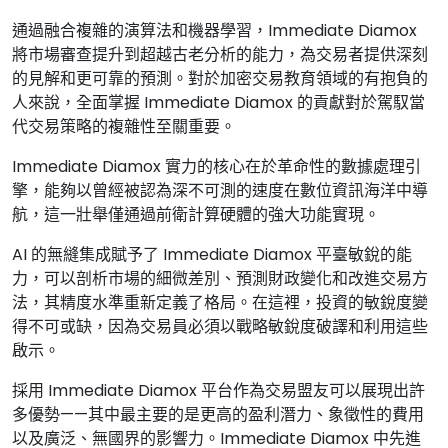
通過融合複雜的演算法和機器學習，Immediate Diamox
將市場審查提升到超越古老分析的能力，為交易者提供深刻
的見解和更可靠的預測。對於加密交易教育領域的有抱負的
人來說，全面掌握 Immediate Diamox 的貢獻對於駕馭當
代交易策略的複雜性至關重要。
Immediate Diamox 實力的核心在於革命性的數據處理引
擎，能夠以曾經被認為深不可測的速度在數位資訊海洋中導
航，這一壯舉僅通過前衛計算硬體的強大功能實現。
AI 的無縫集成賦予了 Immediate Diamox 平臺敏銳的能
力，可以剖析市場的細微差別、預測財政變化和改進交易方
法，其精度水準重新定義了格局。在這裡，投資的敏銳度變
得不可或缺，因為交易員必須以戰略敏銳度破譯和利用這些
啟示。
採用 Immediate Diamox 平台作為交易盟友可以展現出許
多優勢——其中最主要的是更高的盈利潛力、象徵性的費用
以及廣泛、無國界的影響力。Immediate Diamox 中先進