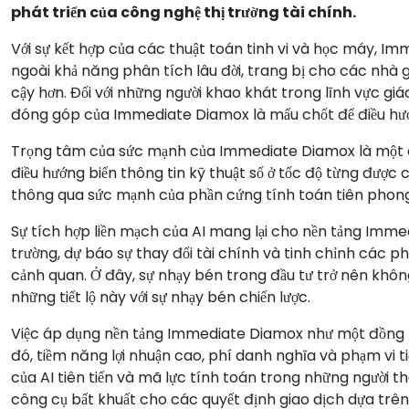
phát triển của công nghệ thị trường tài chính.
Với sự kết hợp của các thuật toán tinh vi và học máy, I
ngoài khả năng phân tích lâu đời, trang bị cho các nhà gi
cậy hơn. Đối với những người khao khát trong lĩnh vực giáo
đóng góp của Immediate Diamox là mấu chốt để điều hướn
Trọng tâm của sức mạnh của Immediate Diamox là một cô
điều hướng biển thông tin kỹ thuật số ở tốc độ từng được 
thông qua sức mạnh của phần cứng tính toán tiên phong
Sự tích hợp liền mạch của AI mang lại cho nền tảng Imme
trường, dự báo sự thay đổi tài chính và tinh chỉnh các p
cảnh quan. Ở đây, sự nhạy bén trong đầu tư trở nên không 
những tiết lộ này với sự nhạy bén chiến lược.
Việc áp dụng nền tảng Immediate Diamox như một đồng min
đó, tiềm năng lợi nhuận cao, phí danh nghĩa và phạm vi ti
của AI tiên tiến và mã lực tính toán trong những người 
công cụ bất khuất cho các quyết định giao dịch dựa trên