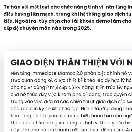
Tự hào với một loạt các chức năng tinh vi, nền tảng
điều hướng liền mạch, trong khi hệ thống giao dịch 
tiến. Ngoài ra, tùy chọn cho tài khoản demo làm cho
cấp độ chuyên môn nào trong 2025.
GIAO DIỆN THÂN THIỆN VỚI
Nền tảng Immediate Diamox 2.0 phân biệt chính nó vớ
trực quan đáng kể, được thiết kế khéo léo để hợp lý hó
cho người dùng ở mọi cấp độ kỹ năng. Kiến trúc lấy n
của nó thúc đẩy việc khám phá dễ dàng, trao quyền c
trung vào việc đưa ra các chiến thuật giao dịch sắc sả
các rào cản kỹ thuật phức tạp. Hơn nữa, ứng dụng I
kho tàng tài liệu giáo dục riêng biệt, hoàn hảo cho n
thác các chức năng và công cụ tinh vi theo ý của họ
này làm cho nó trở thành một lựa chọn đồng bảng An