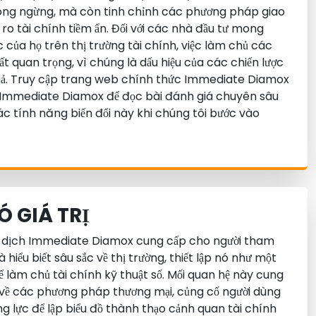
ông ngừng, mà còn tinh chỉnh các phương pháp giao
 ro tài chính tiềm ẩn. Đối với các nhà đầu tư mong
của họ trên thị trường tài chính, việc làm chủ các
ất quan trọng, vì chúng là dấu hiệu của các chiến lược
u quả. Truy cập trang web chính thức Immediate Diamox
g Immediate Diamox để đọc bài đánh giá chuyên sâu
 tính năng biến đổi này khi chúng tôi bước vào
Ó GIÁ TRỊ
ao dịch Immediate Diamox cung cấp cho người tham
à hiểu biết sâu sắc về thị trường, thiết lập nó như một
 làm chủ tài chính kỹ thuật số. Mối quan hệ này cung
 về các phương pháp thương mại, củng cố người dùng
g lực để lập biểu đồ thành thạo cảnh quan tài chính