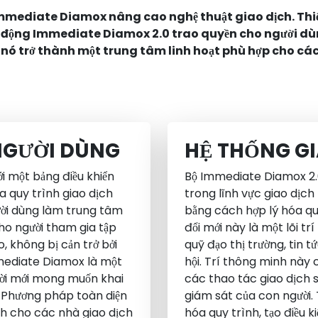
 Immediate Diamox nâng cao nghệ thuật giao dịch. Thi
tự động Immediate Diamox 2.0 trao quyền cho người dù
 nó trở thành một trung tâm linh hoạt phù hợp cho các
 NGƯỜI DÙNG
HỆ THỐNG G
i một bảng điều khiển
Bộ Immediate Diamox 2.
a quy trình giao dịch
trong lĩnh vực giao dịch 
gười dùng làm trung tâm
bằng cách hợp lý hóa quy
ho người tham gia tập
đổi mới này là một lõi tr
o, không bị cản trở bởi
quỹ đạo thị trường, tin 
mmediate Diamox là một
hội. Trí thông minh nà
gười mới mong muốn khai
các thao tác giao dịch sắc
. Phương pháp toàn diện
giám sát của con người
h cho các nhà giao dịch
hóa quy trình, tạo điều k