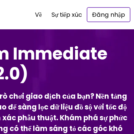
Về
Sự tiếp xúc
Đăng nhập
m Immediate
2.0)
ò chơi giao dịch của bạn? Nền tảng
ể sàng lọc dữ liệu đồ sộ với tốc độ
ính xác phẫu thuật. Khám phá sự phức
úng có thể làm sáng tỏ các góc khó