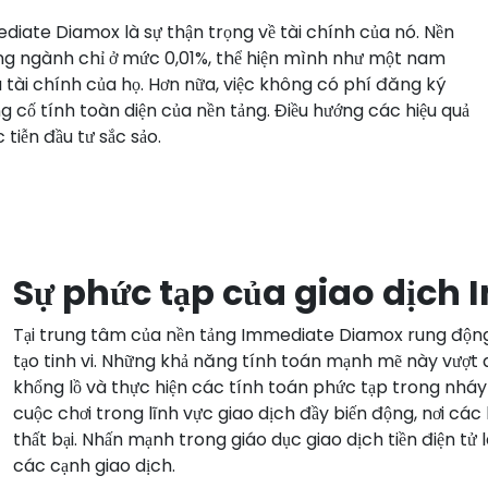
iate Diamox là sự thận trọng về tài chính của nó. Nền
ng ngành chỉ ở mức 0,01%, thể hiện mình như một nam
 tài chính của họ. Hơn nữa, việc không có phí đăng ký
 cố tính toàn diện của nền tảng. Điều hướng các hiệu quả
tiễn đầu tư sắc sảo.
Sự phức tạp của giao dịc
Tại trung tâm của nền tảng Immediate Diamox rung động m
tạo tinh vi. Những khả năng tính toán mạnh mẽ này vượt q
khổng lồ và thực hiện các tính toán phức tạp trong nháy 
cuộc chơi trong lĩnh vực giao dịch đầy biến động, nơi cá
thất bại. Nhấn mạnh trong giáo dục giao dịch tiền điện tử
các cạnh giao dịch.