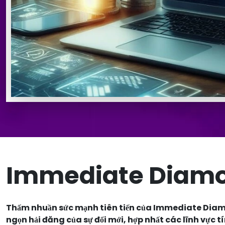
Immediate Diamox
Thấm nhuần sức mạnh tiên tiến của Immediate Dia
ngọn hải đăng của sự đổi mới, hợp nhất các lĩnh vực tí