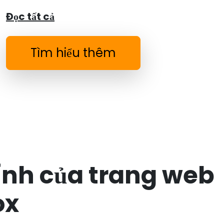
Đọc tất cả
Tìm hiểu thêm
ính của trang web
ox