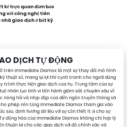
ết kế trực quan đảm bảo
ng với công nghệ tiên
 nhà giao dịch ở bất kỳ
IAO DỊCH TỰ ĐỘNG
0 trên Immediate Diamox là một sự thay đổi mô hình
kỹ thuật số, mang lại lợi thế cạnh tranh cho người dùng
 trình thực hiện giao dịch của họ. Trọng tâm của sự
í tuệ nhân tạo tinh vi tiến hành giám sát chuyên sâu về
tức nóng hổi và nhịp đập của diễn ngôn truyền thông xã
y cho phép nền tảng Immediate Diamox tham gia vào
 sảo, định hướng dữ liệu với sự cần thiết ít ỏi cho sự
. Tự động hóa của Immediate Diamox không chỉ hợp lý
iện thuận lợi cho các giao dịch với độ chính xác và