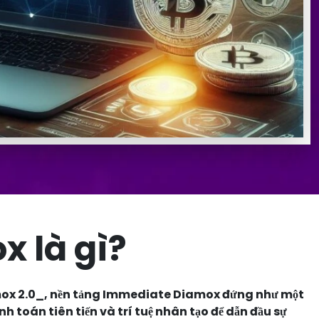
 là gì?
mox 2.0_, nền tảng Immediate Diamox đứng như một
nh toán tiên tiến và trí tuệ nhân tạo để dẫn đầu sự