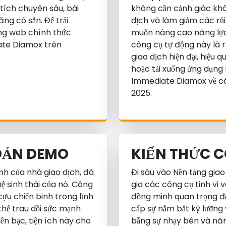
tích chuyên sâu, bài
không cần cảnh giác kh
ng có sẵn. Để trải
dịch và làm giảm các rủi
ang web chính thức
muốn nâng cao năng lực 
te Diamox trên
công cụ tự động này là r
giao dịch hiện đại, hiệ
hoặc tải xuống ứng dụn
Immediate Diamox về các
2025.
OẢN DEMO
KIẾN THỨC C
ình của nhà giao dịch, đã
Đi sâu vào Nền tảng gi
 sinh thái của nó. Công
gia các công cụ tinh vi v
cựu chiến binh trong lĩnh
đồng minh quan trọng để
thể trau dồi sức mạnh
cấp sự nắm bắt kỹ lưỡng
n bạc, tiện ích này cho
bằng sự nhạy bén và năn