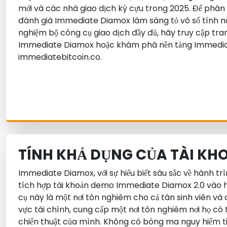
mới và các nhà giao dịch kỳ cựu trong 2025. Để phân 
đánh giá Immediate Diamox làm sáng tỏ vô số tính nă
nghiệm bộ công cụ giao dịch đầy đủ, hãy truy cập tr
Immediate Diamox hoặc khám phá nền tảng Immedia
immediatebitcoin.co.
TÍNH KHẢ DỤNG CỦA TÀI KH
Immediate Diamox, với sự hiểu biết sâu sắc về hành tr
tích hợp tài khoản demo Immediate Diamox 2.0 vào hệ
cụ này là một nơi tôn nghiêm cho cả tân sinh viên và 
vực tài chính, cung cấp một nơi tôn nghiêm nơi họ có 
chiến thuật của mình. Không có bóng ma nguy hiểm tiề