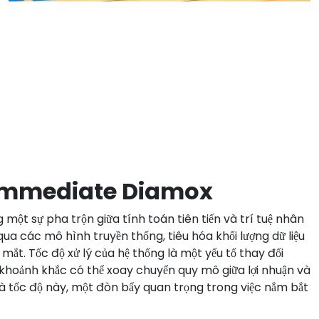
h Immediate Diamox
ột sự pha trộn giữa tính toán tiên tiến và trí tuệ nhân
ua các mô hình truyền thống, tiêu hóa khối lượng dữ liệu
mắt. Tốc độ xử lý của hệ thống là một yếu tố thay đổi
c khoảnh khắc có thể xoay chuyển quy mô giữa lợi nhuận và
 là tốc độ này, một đòn bẩy quan trọng trong việc nắm bắt