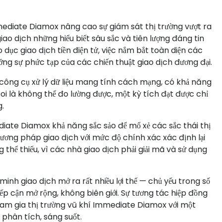
mmediate Diamox nâng cao sự giám sát thị trường vượt ra
ao dịch những hiểu biết sâu sắc và tiên lượng đáng tin
 dục giao dịch tiền điện tử, việc nắm bắt toàn diện các
g sự phức tạp của các chiến thuật giao dịch đương đại.
ng cụ xử lý dữ liệu mang tính cách mạng, có khả năng
coi là không thể đo lường được, một kỳ tích đạt được chỉ
.
diate Diamox khả năng sắc sảo để mổ xẻ các sắc thái thị
hương pháp giao dịch với mức độ chính xác xác định lại
thể thiếu, vì các nhà giao dịch phải giải mã và sử dụng
h giao dịch mở ra rất nhiều lợi thế — chủ yếu trong số
ếp cận mở rộng, không biên giới. Sự tương tác hiệp đồng
tham gia thị trường vũ khí Immediate Diamox với một
 phân tích, sáng suốt.