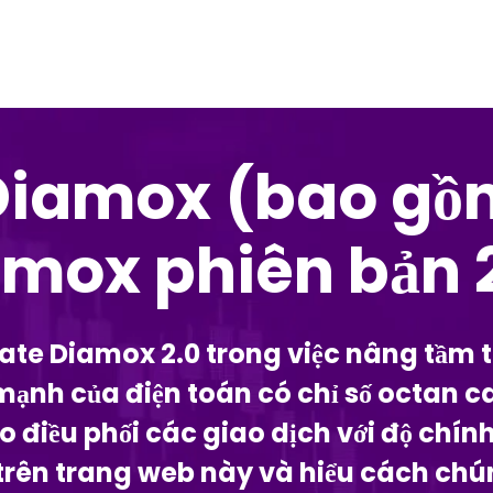
Diamox (bao gồ
mox phiên bản 
te Diamox 2.0 trong việc nâng tầm tr
h của điện toán có chỉ số octan cao đ
ạo điều phối các giao dịch với độ ch
y trên trang web này và hiểu cách ch