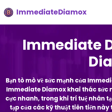
ImmediateDiamox
Immediate 
Dia
Bạn tò mò về sức mạnh của Immedia
Immediate Diamox khai thác sức mạn
cực nhanh, trong khi trí tuệ nhân t
tạp của các kỹ thuật tiên tiến nà