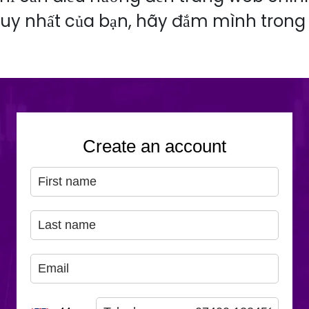
uy nhất của bạn, hãy đắm mình trong 