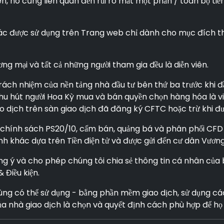
iên, nó cũng liên quan đến rủi ro mất một phần / toàn bộ ti
ác được sử dụng trên Trang web chỉ dành cho mục đích th
g mại và tất cả những người tham gia đều là diễn viên.
trách nhiệm của nền tảng nhà đầu tư bên thứ ba trước khi đ
c thu hút người Hoa Kỳ mua và bán quyền chọn hàng hóa là v
ao dịch trên sàn giao dịch đã đăng ký CFTC hoặc trừ khi đư
hính sách PS20/10, cấm bán, quảng bá và phân phối CFD trên
nh khác dựa trên Tiền điện tử và được gửi đến cư dân Vươ
ồng ý và cho phép chúng tôi chia sẻ thông tin cá nhân của 
Điều kiện.
ùng có thể sử dụng - bằng phần mềm giao dịch, sử dụng cá
a nhà giao dịch là chọn và quyết định cách phù hợp để họ 