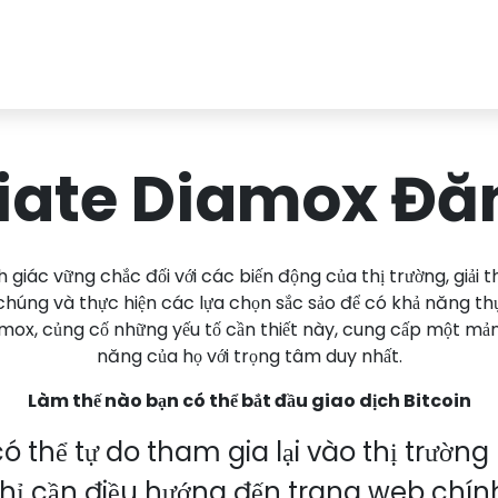
ate Diamox Đă
giác vững chắc đối với các biến động của thị trường, giải t
chúng và thực hiện các lựa chọn sắc sảo để có khả năng thự
mox, củng cố những yếu tố cần thiết này, cung cấp một mả
năng của họ với trọng tâm duy nhất.
Làm thế nào bạn có thể bắt đầu giao dịch Bitcoin
 thể tự do tham gia lại vào thị trườ
Chỉ cần điều hướng đến trang web chí