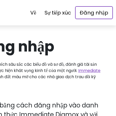
Về
Sự tiếp xúc
Đăng nhập
ng nhập
hích sâu sắc các biểu đồ và sơ đồ, đánh giá tài sản
c hiện khát vọng kinh tế của một người.
Immediate
nh đất màu mỡ cho các nhà giao dịch trau dồi kỹ
ng bằng cách đăng nhập vào danh
nh thức Immediate Diamox và với