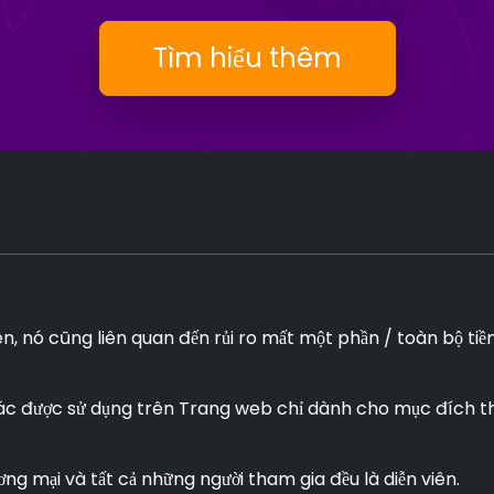
Tìm hiểu thêm
iên, nó cũng liên quan đến rủi ro mất một phần / toàn bộ ti
ác được sử dụng trên Trang web chỉ dành cho mục đích th
g mại và tất cả những người tham gia đều là diễn viên.