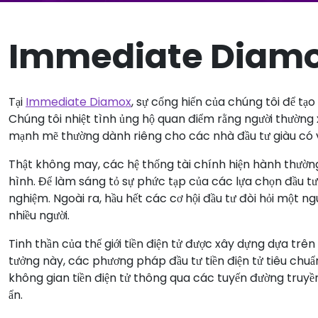
Immediate Diamo
Tại
Immediate Diamox
, sự cống hiến của chúng tôi để tạ
Chúng tôi nhiệt tình ủng hộ quan điểm rằng người thường
mạnh mẽ thường dành riêng cho các nhà đầu tư giàu có 
Thật không may, các hệ thống tài chính hiện hành thường
hình. Để làm sáng tỏ sự phức tạp của các lựa chọn đầu tư 
nghiệm. Ngoài ra, hầu hết các cơ hội đầu tư đòi hỏi một n
nhiều người.
Tinh thần của thế giới tiền điện tử được xây dựng dựa trên
tưởng này, các phương pháp đầu tư tiền điện tử tiêu chuẩn
không gian tiền điện tử thông qua các tuyến đường truyề
ẩn.