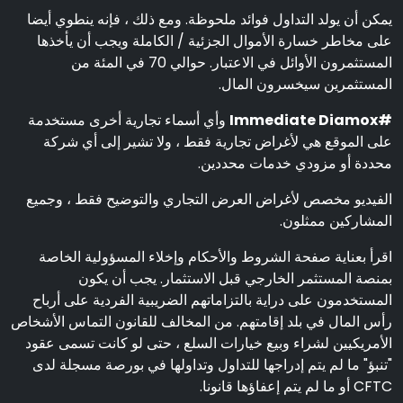
يمكن أن يولد التداول فوائد ملحوظة. ومع ذلك ، فإنه ينطوي أيضا
على مخاطر خسارة الأموال الجزئية / الكاملة ويجب أن يأخذها
المستثمرون الأوائل في الاعتبار. حوالي 70 في المئة من
المستثمرين سيخسرون المال.
#Immediate Diamox
وأي أسماء تجارية أخرى مستخدمة
على الموقع هي لأغراض تجارية فقط ، ولا تشير إلى أي شركة
محددة أو مزودي خدمات محددين.
الفيديو مخصص لأغراض العرض التجاري والتوضيح فقط ، وجميع
المشاركين ممثلون.
اقرأ بعناية صفحة الشروط والأحكام وإخلاء المسؤولية الخاصة
بمنصة المستثمر الخارجي قبل الاستثمار. يجب أن يكون
المستخدمون على دراية بالتزاماتهم الضريبية الفردية على أرباح
رأس المال في بلد إقامتهم. من المخالف للقانون التماس الأشخاص
الأمريكيين لشراء وبيع خيارات السلع ، حتى لو كانت تسمى عقود
"تنبؤ" ما لم يتم إدراجها للتداول وتداولها في بورصة مسجلة لدى
CFTC أو ما لم يتم إعفاؤها قانونا.