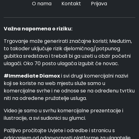
O nama
Kontakt
Prijava
Važna napomena o riziku:
Trgovanje može generirati značajne koristi; Međutim,
to također uključuje rizik djelomičnog/potpunog
gubitka sredstava i trebali bi ga uzeti u obzir početni
ulagači. Oko 70 posto ulagača izgubit će novac.
#Immediate Diamox
i svi drugi komercijalni nazivi
koji se koriste na web mjestu služe samo u
komercijalne svrhe i ne odnose se na određenu tvrtku
niti na određene pružatelje usluga.
Video je samo u svrhu komercijalne prezentacije i
ilustracije, a svi sudionici su glumci.
Pažljivo pročitajte Uvjete i odredbe i stranicu s
odricanjem od odgovornosti platforme za ulagatelje