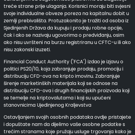
treće strane prije ulaganja. Korisnici moraju biti svjesni
svoje individualne obveze poreza na kapitalnu dobit u
zemlji prebivališta. Protuzakonito je tražiti od osoba iz
Sjedinjenih Država da kupuju i prodaju robne opcije,
čak i ako se nazivaju ugovorima o predviđanju, osim
ako nisu uvršteni na burzu registriranu u CFTC-u ili ako
nisu zakonski izuzeti.
Financial Conduct Authority ('FCA') izdao je izjavu o
politici PS20/10, koja zabranjuje prodaju, promociju i
distribuciju CFD-ova na kripto imovinu. Zabranjuje
širenje marketinških materijala koji se odnose na
distribuciju CFD-ova i drugih financijskih proizvoda koji
se temelje na kriptovalutama i koji su upućeni
stanovnicima Ujedinjenog Kraljevstva
Ostavljanjem svojih osobnih podataka ovdje pristajete
i dopuštate nam da dijelimo vaše osobne podatke s
trećim stranama koje pružaju usluge trgovanja kako je