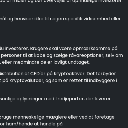
 af midler og bør overvejes af oprindelige investorer.
l og henviser ikke til nogen specifik virksomhed eller
ør du investerer. Brugere skal være opmærksomme på
e personer til at købe og sælge råvareoptioner, selv om
 eller medmindre de er lovligt undtaget.
istribution af CFD'er på kryptoaktiver. Det forbyder
på kryptovalutaer, og som er rettet til indbyggere i
personlige oplysninger med tredjeparter, der leverer
 bruge menneskelige mæglere eller ved at foretage
 for ham/hende at handle på.