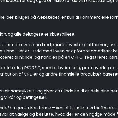
debærer dog også en risiko for delvist/fuldstændigt tab
, der bruges på webstedet, er kun til kommercielle formå
on, og alle deltagere er skuespillere.
nsvarsfraskrivelse på tredjeparts investorplatformen, f
pælsland. Det er i strid med loven at opfordre amerikansk
oteret til handel og handles på en CFTC-registreret børs,
tikerklæring PS20/10, som forbyder salg, promovering og d
ibution af CFD'er og andre finansielle produkter baseret 
u dit samtykke til og giver os tilladelse til at dele dine 
g vilkår og betingelser.
ende/brugeren kan bruge – ved at handle med software,
svar at vælge og beslutte, hvad der er den rigtige måde