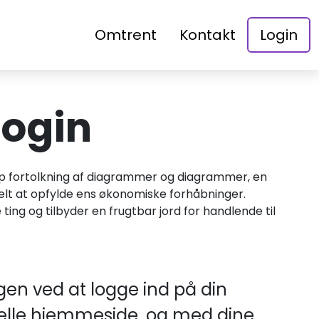
Omtrent
Kontakt
Login
login
rp fortolkning af diagrammer og diagrammer, en
ielt at opfylde ens økonomiske forhåbninger.
ing og tilbyder en frugtbar jord for handlende til
 igen ved at logge ind på din
cielle hjemmeside, og med dine