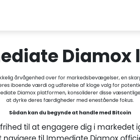
diate Diamox 
okkelig årvågenhed over for markedsbevægelser, en ska
res iboende værdi og udførelse af kloge valg for potent
ediate Diamox platformen, konsoliderer disse væsentlige t
at dyrke deres færdigheder med enestående fokus.
Sådan kan du begynde at handle med Bitcoin
u frihed til at engagere dig i markedet
t navigere til Immediate Diamox offi