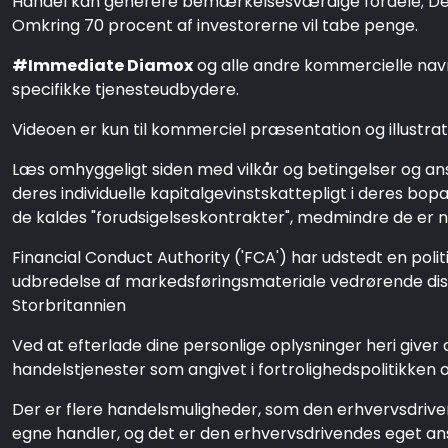
Handel kan generere bemærkelsesværdige fordele; Det in
Omkring 70 procent af investorerne vil tabe penge.
#Immediate Diamox
og alle andre kommercielle navne
specifikke tjenesteudbydere.
Videoen er kun til kommerciel præsentation og illustrati
Læs omhyggeligt siden med vilkår og betingelser og a
deres individuelle kapitalgevinstskattepligt i deres bo
de kaldes "forudsigelseskontrakter", medmindre de er n
Financial Conduct Authority ('FCA') har udstedt en poli
udbredelse af markedsføringsmateriale vedrørende distr
Storbritannien
Ved at efterlade dine personlige oplysninger heri giver d
handelstjenester som angivet i fortrolighedspolitikken o
Der er flere handelsmuligheder, som den erhvervsdriv
egne handler, og det er den erhvervsdrivendes eget an