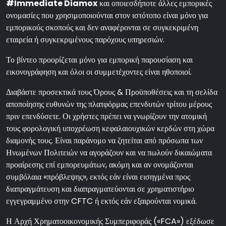
#Immediate Diamox
και οποιεσδήποτε άλλες εμπορικές
ονομασίες που χρησιμοποιούνται στον ιστότοπο είναι μόνο για
εμπορικούς σκοπούς και δεν αναφέρονται σε συγκεκριμένη
εταιρεία ή συγκεκριμένους παρόχους υπηρεσιών.
Το βίντεο προορίζεται μόνο για εμπορική παρουσίαση και
εικονογράφηση και όλοι οι συμμετέχοντες είναι ηθοποιοί.
Διαβάστε προσεκτικά τους Όρους & Προϋποθέσεις και τη σελίδα
αποποίησης ευθυνών της πλατφόρμας επενδυτών τρίτου μέρους
πριν επενδύσετε. Οι χρήστες πρέπει να γνωρίζουν την ατομική
τους φορολογική υποχρέωση κεφαλαιουχικών κερδών στη χώρα
διαμονής τους. Είναι παράνομο να ζητείται από πρόσωπα των
Ηνωμένων Πολιτειών να αγοράζουν και να πωλούν δικαιώματα
προαίρεσης επί εμπορευμάτων, ακόμη και αν ονομάζονται
συμβόλαια «πρόβλεψης», εκτός εάν είναι εισηγμένα προς
διαπραγμάτευση και διαπραγματεύονται σε χρηματιστήριο
εγγεγραμμένο στην CFTC ή εκτός εάν εξαιρούνται νομικά.
Η Αρχή Χρηματοοικονομικής Συμπεριφοράς («FCA») εξέδωσε