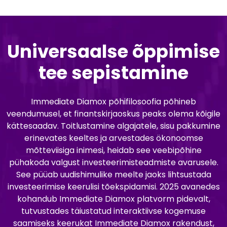
Universaalse õppimise
tee sepistamine
Immediate Diamox põhifilosoofia põhineb
veendumusel, et finantskirjaoskus peaks olema kõigile
kättesaadav. Toitlustamine algajatele, sisu pakkumine
erinevates keeltes ja arvestades ökonoomse
mõtteviisiga inimesi, heidab see veebipõhine
pühakoda valgust investeerimisteadmiste avarusele.
See püüab uudishimulike meelte jaoks lihtsustada
investeerimise keerulisi tõekspidamisi. 2025 avanedes
kohandub Immediate Diamox platvorm pidevalt,
tutvustades täiustatud interaktiivse kogemuse
saamiseks keerukat Immediate Diamox rakendust,