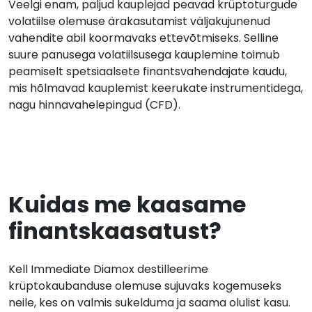
Veelgi enam, paljud kauplejad peavad krüptoturgude
volatiilse olemuse ärakasutamist väljakujunenud
vahendite abil koormavaks ettevõtmiseks. Selline
suure panusega volatiilsusega kauplemine toimub
peamiselt spetsiaalsete finantsvahendajate kaudu,
mis hõlmavad kauplemist keerukate instrumentidega,
nagu hinnavahelepingud (CFD).
Kuidas me kaasame
finantskaasatust?
Kell Immediate Diamox destilleerime
krüptokaubanduse olemuse sujuvaks kogemuseks
neile, kes on valmis sukelduma ja saama olulist kasu.