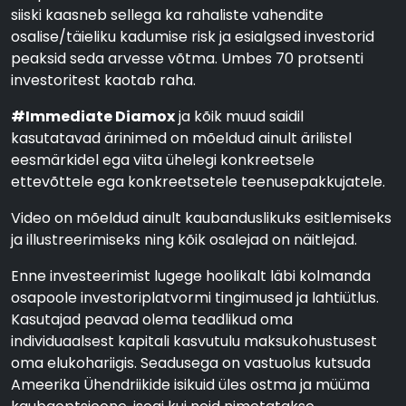
siiski kaasneb sellega ka rahaliste vahendite
osalise/täieliku kadumise risk ja esialgsed investorid
peaksid seda arvesse võtma. Umbes 70 protsenti
investoritest kaotab raha.
#Immediate Diamox
ja kõik muud saidil
kasutatavad ärinimed on mõeldud ainult ärilistel
eesmärkidel ega viita ühelegi konkreetsele
ettevõttele ega konkreetsetele teenusepakkujatele.
Video on mõeldud ainult kaubanduslikuks esitlemiseks
ja illustreerimiseks ning kõik osalejad on näitlejad.
Enne investeerimist lugege hoolikalt läbi kolmanda
osapoole investoriplatvormi tingimused ja lahtiütlus.
Kasutajad peavad olema teadlikud oma
individuaalsest kapitali kasvutulu maksukohustusest
oma elukohariigis. Seadusega on vastuolus kutsuda
Ameerika Ühendriikide isikuid üles ostma ja müüma