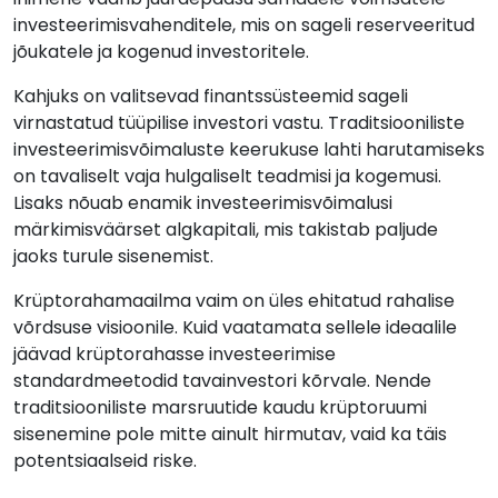
investeerimisvahenditele, mis on sageli reserveeritud
jõukatele ja kogenud investoritele.
Kahjuks on valitsevad finantssüsteemid sageli
virnastatud tüüpilise investori vastu. Traditsiooniliste
investeerimisvõimaluste keerukuse lahti harutamiseks
on tavaliselt vaja hulgaliselt teadmisi ja kogemusi.
Lisaks nõuab enamik investeerimisvõimalusi
märkimisväärset algkapitali, mis takistab paljude
jaoks turule sisenemist.
Krüptorahamaailma vaim on üles ehitatud rahalise
võrdsuse visioonile. Kuid vaatamata sellele ideaalile
jäävad krüptorahasse investeerimise
standardmeetodid tavainvestori kõrvale. Nende
traditsiooniliste marsruutide kaudu krüptoruumi
sisenemine pole mitte ainult hirmutav, vaid ka täis
potentsiaalseid riske.