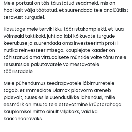
Meie portaal on täis täiustatud seadmeid, mis on
hoolikalt välja töötatud, et suurendada teie analüütilist
teravust turgudel.
Kasutage meie terviklikku tööriistakomplekti, et luua
võimsaid taktikaid, juhtida läbi kõikuvate turgude
keerukuse ja suurendada oma investeerimisprofiili
nutika reinvesteerimisega. Kauplejate kaader on
tähistanud oma virtuaalsete müntide võite tänu meie
ressursside pakutavatele võimestavatele
tööriistadele.
Meie pühendumus teedrajavatele läbimurretele
tagab, et Immediate Diamox platvorm areneb
pidevalt, tuues esile uuenduslikke lahendusi, mille
eesmärk on muuta teie ettevõtmine krüptorahaga
kauplemisel mitte ainult viljakaks, vaid ka
kaasahaaravaks.