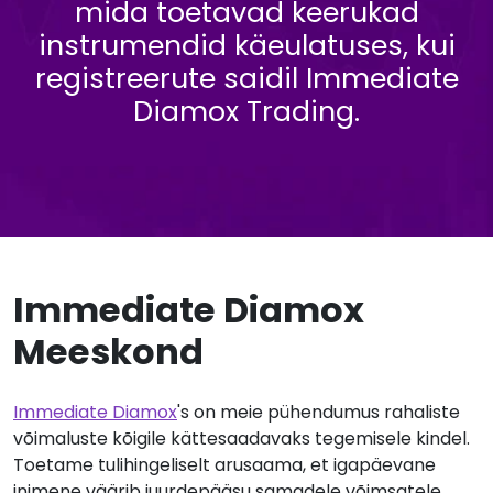
mida toetavad keerukad
instrumendid käeulatuses, kui
registreerute saidil Immediate
Diamox Trading.
Immediate Diamox
Meeskond
Immediate Diamox
's on meie pühendumus rahaliste
võimaluste kõigile kättesaadavaks tegemisele kindel.
Toetame tulihingeliselt arusaama, et igapäevane
inimene väärib juurdepääsu samadele võimsatele