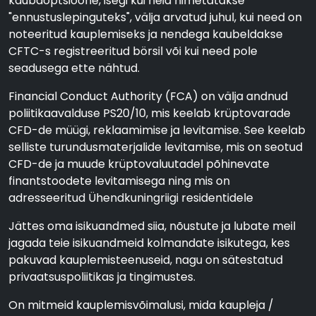
kaubaoptsioone, isegi kui neid nimetatakse
"ennustuslepinguteks", välja arvatud juhul, kui need on
noteeritud kauplemiseks ja nendega kaubeldakse
CFTC-s registreeritud börsil või kui need pole
seadusega ette nähtud.
Financial Conduct Authority (FCA) on välja andnud
poliitikaavalduse PS20/10, mis keelab krüptovarade
CFD-de müügi, reklaamimise ja levitamise. See keelab
selliste turundusmaterjalide levitamise, mis on seotud
CFD-de ja muude krüptovaluutadel põhinevate
finantstoodete levitamisega ning mis on
adresseeritud Ühendkuningriigi residentidele
Jättes oma isikuandmed siia, nõustute ja lubate meil
jagada teie isikuandmeid kolmandate isikutega, kes
pakuvad kauplemisteenuseid, nagu on sätestatud
privaatsuspoliitikas ja tingimustes.
On mitmeid kauplemisvõimalusi, mida kaupleja /