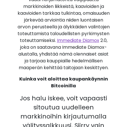
markkinoiden liikkeistä, kaavioiden ja
kaavioiden tarkkaa tulkintaa, omaisuuden
järkevää arviointia niiden luontaisen
arvon perusteella ja älykkäiden valintojen
toteuttamista taloudellisten pyrkimysten
toteuttamiseksi.
Immediate Diamox
2.0,
joka on saatavana Immediate Diamox-
alustalla, yhdistää nämä olennaiset asiat
ja tarjoaa kauppiaille hedelmällisen
maaperän kehittää taitojaan keskittyen.
Kuinka voit aloittaa kaupankäynnin
Bitcoinilla
Jos halu iskee, voit vapaasti
sitoutua uudelleen
markkinoihin kirjautumalla
välityssalkkuusi. Siirry vain