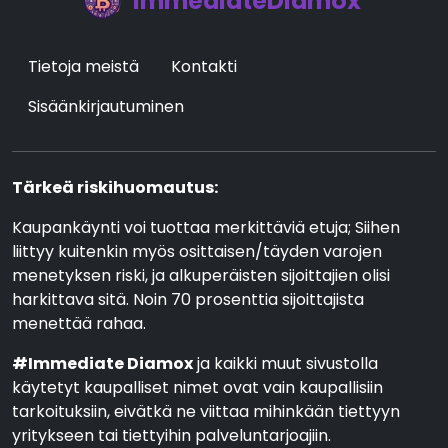
ImmediateDiamox
Tietoja meistä
Kontakti
Sisäänkirjautuminen
Tärkeä riskihuomautus:
Kaupankäynti voi tuottaa merkittäviä etuja; Siihen
liittyy kuitenkin myös osittaisen/täyden varojen
menetyksen riski, ja alkuperäisten sijoittajien olisi
harkittava sitä. Noin 70 prosenttia sijoittajista
menettää rahaa.
#Immediate Diamox
ja kaikki muut sivustolla
käytetyt kaupalliset nimet ovat vain kaupallisiin
tarkoituksiin, eivätkä ne viittaa mihinkään tiettyyn
yritykseen tai tiettyihin palveluntarjoajiin.