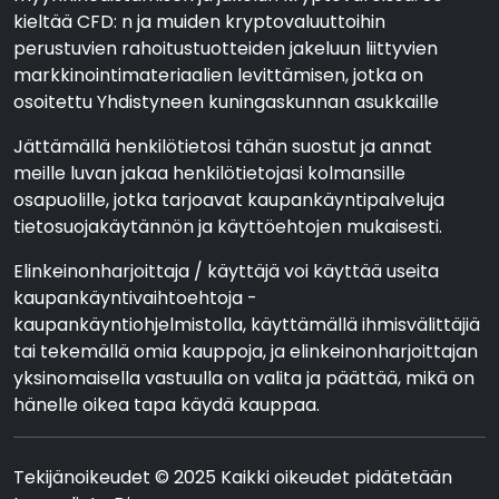
kieltää CFD: n ja muiden kryptovaluuttoihin
perustuvien rahoitustuotteiden jakeluun liittyvien
markkinointimateriaalien levittämisen, jotka on
osoitettu Yhdistyneen kuningaskunnan asukkaille
Jättämällä henkilötietosi tähän suostut ja annat
meille luvan jakaa henkilötietojasi kolmansille
osapuolille, jotka tarjoavat kaupankäyntipalveluja
tietosuojakäytännön ja käyttöehtojen mukaisesti.
Elinkeinonharjoittaja / käyttäjä voi käyttää useita
kaupankäyntivaihtoehtoja -
kaupankäyntiohjelmistolla, käyttämällä ihmisvälittäjiä
tai tekemällä omia kauppoja, ja elinkeinonharjoittajan
yksinomaisella vastuulla on valita ja päättää, mikä on
hänelle oikea tapa käydä kauppaa.
Tekijänoikeudet © 2025 Kaikki oikeudet pidätetään