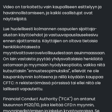
Video on tarkoitettu vain kaupalliseen esittelyyn ja
havainnollistamiseen, ja kaikki osallistujat ovat
näyttelijöitä.
Lue huolellisesti kolmannen osapuolen sijoittaja-
alustan käyttöehdot ja vastuuvapauslausekesivu
ennen sijoittamista. Käyttäjien on oltava tietoisia
henkilökohtaisesta
myyntivoittoverovelvollisuudestaan asuinmaassaan.
On lain vastaista pyytää yhdysvaltalaisia henkilöitä
ostamaan ja myymään hyödykeoptioita, vaikka niitä
kutsuttaisiin "ennustesopimuksiksi", elleivät ne ole
kaupankäynnin kohteena ja niillä käydään kauppaa
CFTC: n rekisteröimässä pörssissä tai ellei niitä ole
laillisesti vapautettu.
Financial Conduct Authority ("FCA") on antanut
lausunnon PS20/10, joka kieltää CFD:n myynnin,
myynninedistämisen ja jakelun kryptovaroissa. Se