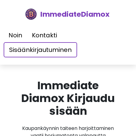
ImmediateDiamox
Noin
Kontakti
Sisäänkirjautuminen
Immediate
Diamox Kirjaudu
sisään
Kaupankäynnin taiteen harjoittaminen
vaatii horjumatonta valppautta