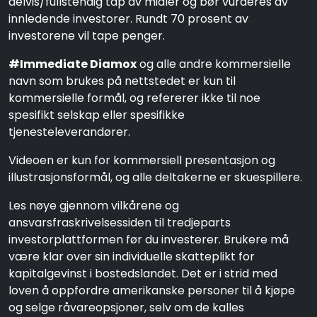
delvis/fullstendig tap av midler og bør vurderes av
innledende investorer. Rundt 70 prosent av
investorene vil tape penger.
#Immediate Diamox
og alle andre kommersielle
navn som brukes på nettstedet er kun til
kommersielle formål, og refererer ikke til noe
spesifikt selskap eller spesifikke
tjenesteleverandører.
Videoen er kun for kommersiell presentasjon og
illustrasjonsformål, og alle deltakerne er skuespillere.
Les nøye gjennom vilkårene og
ansvarsfraskrivelsessiden til tredjeparts
investorplattformen før du investerer. Brukere må
være klar over sin individuelle skatteplikt for
kapitalgevinst i bostedslandet. Det er i strid med
loven å oppfordre amerikanske personer til å kjøpe
og selge råvareopsjoner, selv om de kalles