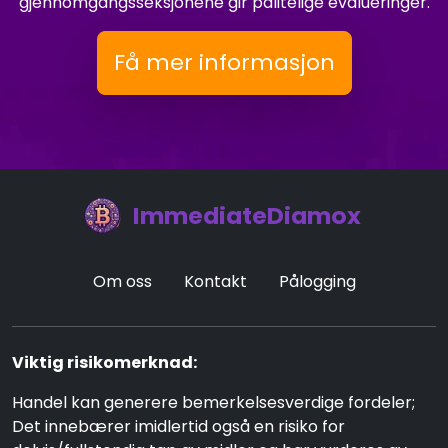
gjennomgangsseksjonene gir pålitelige evalueringer.
Få mer informasjon
ImmediateDiamox
Om oss
Kontakt
Pålogging
Viktig risikomerknad:
Handel kan generere bemerkelsesverdige fordeler;
Det innebærer imidlertid også en risiko for