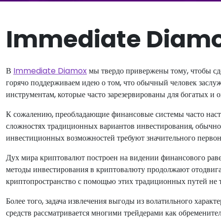
Immediate Diamo
В
Immediate Diamox
мы твердо привержены тому, чтобы сд
горячо поддерживаем идею о том, что обычный человек засл
инструментам, которые часто зарезервированы для богатых и 
К сожалению, преобладающие финансовые системы часто настр
сложностях традиционных вариантов инвестирования, обычно т
инвестиционных возможностей требуют значительного первонач
Дух мира криптовалют построен на видении финансового равенс
методы инвестирования в криптовалюту продолжают отодвига
криптопространство с помощью этих традиционных путей не т
Более того, задача извлечения выгоды из волатильного хара
средств рассматривается многими трейдерами как обременител