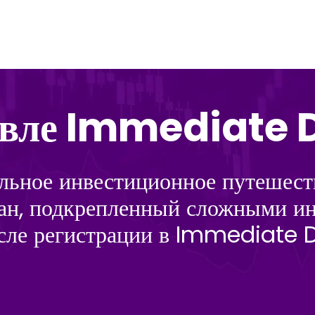
овле Immediate
льное инвестиционное путешест
ан, подкрепленный сложными инс
осле регистрации в Immediate