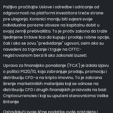
Pažljivo pročitajte Uslove i odredbe i odricanje od
odgovornosti na platformi investitora treće strane
pre ulaganja. Korisnici moraju biti svjesni svoje
individualne porezne obveze na kapitalnu dobit u
svojoj zemlji prebivališta. To je protiv zakona da traže
Sjedinjene Države lica da kupuju i prodaju robne opcije,
čak i ako se zovu "predviđanje" ugovori, osim ako su
navedeni za trgovanje i trguje na CFTC-
registrovanom berzi ili ako zakonski izuzeti.
Uprava za finansijsko ponašanje ('FCA') je izdala izjavu
o politici PS20/10, koja zabranjuje prodaju, promociju i
distribuciju CFD-a na kripto imovinu. To je zabrana
širenje marketinških materijala koji se odnose na
distribuciju CFD i drugih finansijskih proizvoda na bazi
Criptocurrencies i koji su upućeni stanovnicima Velike
Britanije
Ostavljajući svoje lične podatke ovde pristajete i