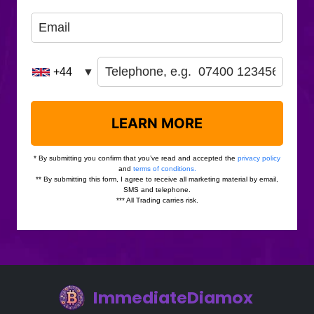
ImmediateDiamox