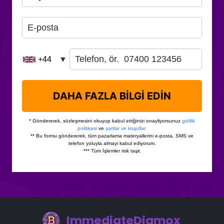
ImmediateDiamox