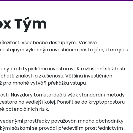
ox Tým
příležitosti všeobecně dostupnými. Vášnivě
 ke stejným výkonným investičním nástrojům, které jsou
ny proti typickému investorovi. K rozluštění složitosti
ohaté znalosti a zkušenosti. Většina investičních
ož pro mnohé vytváří překážku vstupu.
nosti. Navzdory tomuto ideálu však standardní metody
stora na vedlejší kolej. Ponořit se do kryptoprostoru
né potenciálních rizik.
 zavedenými prostředky považován mnoha obchodníky
ysokými sázkami se provádí především prostřednictvím