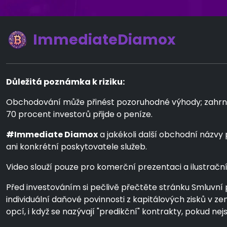
ImmediateDiamox
Důležitá poznámka k riziku:
Obchodování může přinést pozoruhodné výhody; zahrnuje 
70 procent investorů přijde o peníze.
#Immediate Diamox
a jakékoli další obchodní názvy
ani konkrétní poskytovatele služeb.
Video slouží pouze pro komerční prezentaci a ilustrační ú
Před investováním si pečlivě přečtěte stránku Smluvní 
individuální daňové povinnosti z kapitálových zisků v 
opcí, i když se nazývají "predikční" kontrakty, pokud