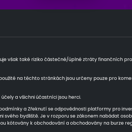
však také riziko částečné/úplné ztráty finančních prostře
 použité na těchto stránkách jsou určeny pouze pro kome
čely a všichni účastníci jsou herci.
podmínky a Zřeknutí se odpovědnosti platformy pro invest
zemi svého bydliště. Je v rozporu se zákonem nabádat oso
 nejsou kótovány k obchodování a obchodovány na burze r