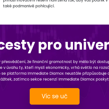
přináší inovativní řešení navržená tak, aby váš podnik
také podmanivě pohlcující.
cesty pro univer
v přesvědčení, že finanční gramotnost by měla být dostup
 úvahu ty, kteří myslí ekonomicky, vrhá světlo na rozsáhl
25 se platforma Immediate Diamox neustále přizpůsobuje 
 zážitek, zatímco sekce recenzí Immediate Diamox posky
Víc se uč