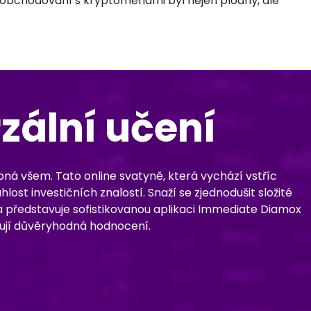
 v obchodování s kryptoměnami byl nejen plodný, ale
zální učení
ná všem. Tato online svatyně, která vychází vstříc
ost investičních znalostí. Snaží se zjednodušit složité
a představuje sofistikovanou aplikaci Immediate Diamox
tují důvěryhodná hodnocení.