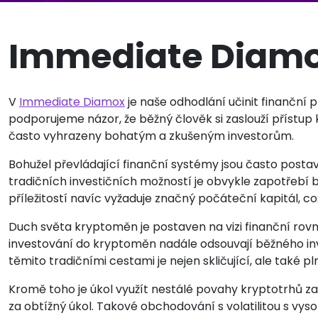
Immediate Diam
V
Immediate Diamox
je naše odhodlání učinit finanční 
podporujeme názor, že běžný člověk si zaslouží přístup
často vyhrazeny bohatým a zkušeným investorům.
Bohužel převládající finanční systémy jsou často postave
tradičních investičních možností je obvykle zapotřebí b
příležitostí navíc vyžaduje značný počáteční kapitál, c
Duch světa kryptoměn je postaven na vizi finanční rov
investování do kryptoměn nadále odsouvají běžného inve
těmito tradičními cestami je nejen skličující, ale také pl
Kromě toho je úkol využít nestálé povahy kryptotrhů
za obtížný úkol. Takové obchodování s volatilitou s v