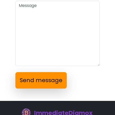
Send message
ImmediateDiamox