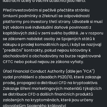
ilustrační účely a všichni účastníci jsou herci.
Před investováním si pečlivě přečtěte stránku
Smluvní podmínky a Zřeknutí se odpovědnosti
platformy pro investory třetí strany. Uživatelé si musí
být vědomi své individuální daňové povinnosti z
kapitálových zisků v zemi svého bydliště. Je v rozporu
se zákonem nabádat osoby ze Spojených států k
nákupu a prodeji komoditních opcí, i když se nazývají
"predikční" kontrakty, pokud nejsou kótovány k
obchodování a obchodovány na burze registrované
CFTC nebo pokud nejsou ze zákona vyňaty.
Úřad Financial Conduct Authority (dále jen "FCA")
vydal prohlášení o zásadách PS20/10, které zakazuje
prodej, propagaci a distribuci CFD na kryptoaktiva.
Zakazuje šíření marketingových materiálů týkajících
se distribuce CFD a dalších finančních produktů
založených na kryptoměnách, které jsou určeny
obyvatelům Spojeného království